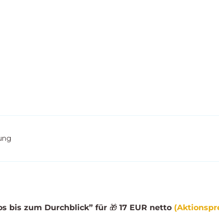
nung
os bis zum Durchblick” für
🎁
17 EUR netto
(Aktionspre