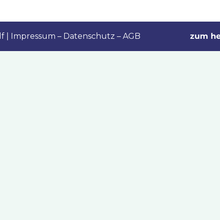
lf
|
Impressum
–
Datenschutz – AGB
zum he