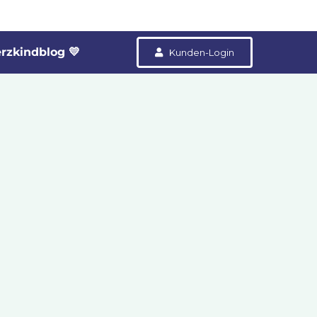
rzkindblog 💛
Kunden-Login