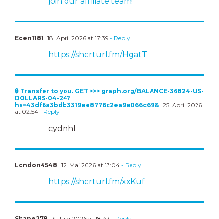
join our affiliate team!
Eden1181
18. April 2026 at 17:39
- Reply
https://shorturl.fm/HgatT
🔒 Transfer to you. GET >>> graph.org/BALANCE-36824-US-
DOLLARS-04-24?
hs=43df6a3bdb3319ee8776c2ea9e066c69&
25. April 2026
at 02:54
- Reply
cydnhl
London4548
12. Mai 2026 at 13:04
- Reply
https://shorturl.fm/xxKuf
Shane278
3. Juni 2026 at 18:43
- Reply