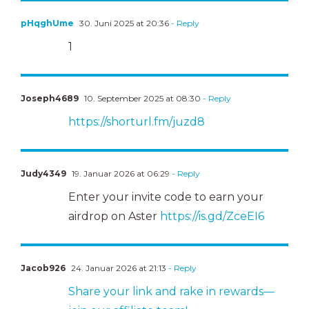
pHqghUme
30. Juni 2025 at 20:36
- Reply
1
Joseph4689
10. September 2025 at 08:30
- Reply
https://shorturl.fm/juzd8
Judy4349
19. Januar 2026 at 06:29
- Reply
Enter your invite code to earn your
airdrop on Aster
https://is.gd/ZceEI6
Jacob926
24. Januar 2026 at 21:13
- Reply
Share your link and rake in rewards—