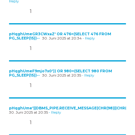
Reply
1
pHqghUmeGR3CWxaZ' OR 476=(SELECT 476 FROM
PG_SLEEP(15))--
30. Juni 2025 at 20:34
- Reply
1
pHqghUmeF9mjo7x0')) OR 980=(SELECT 980 FROM
PG_SLEEP(15))--
30. Juni 2025 at 20:35
- Reply
1
pHqghUme'||DBMS_PIPE.RECEIVE_MESSAGE(CHR(98)||CHR(98)||CH
30. Juni 2025 at 20:35
- Reply
1