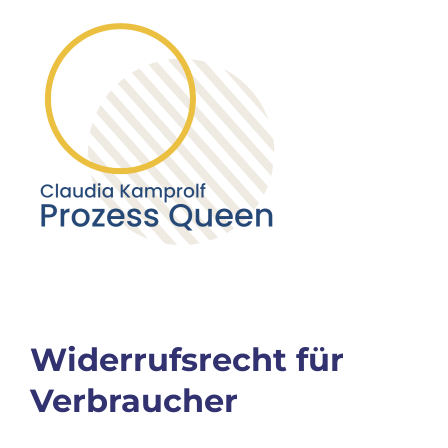
Zum
Inhalt
springen
Tog
Nav
Home
Über mich
Widerrufsrecht für
Angebot
Verbraucher
ProzessQue