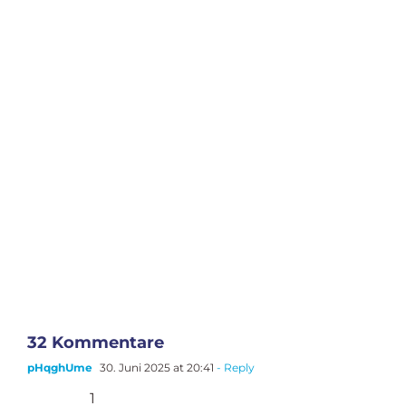
Kenne ich! Passiert!
Lerne von und mit mir dein Chaos zu
beherrschen und bringe dein
Business auf ein ganz neues Level!
Claudia Kamprolf
ProzessQueen
32 Kommentare
pHqghUme
30. Juni 2025 at 20:41
- Reply
1